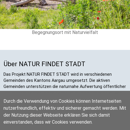
Begegnungsort mit Naturvielfalt
Über NATUR FINDET STADT
Das Projekt NATUR FINDET STADT wird in verschiedenen
Gemeinden des Kantons Aargau umgesetzt. Die aktiven
Gemeinden unterstützen die naturnahe Aufwertung öffentlicher
und privater Flächen. Keine Fläche ist zu klein, um reich zu sein!
Durch die Verwendung von Cookies können Internetseiten
Kontakt
nutzerfreundlich, effektiv und sicherer gemacht werden. Mit
der Nutzung dieser Webseite erklären Sie sich damit
Datenschutzerklärung
einverstanden, dass wir Cookies verwenden.
Impressum