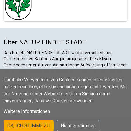
Über NATUR FINDET STADT
Das Projekt NATUR FINDET STADT wird in verschiedenen
Gemeinden des Kantons Aargau umgesetzt. Die aktiven
Gemeinden unterstützen die naturnahe Aufwertung öffentlicher
und privater Flächen. Keine Fläche ist zu klein, um reich zu sein!
Durch die Verwendung von Cookies können Internetseiten
Kontakt
nutzerfreundlich, effektiv und sicherer gemacht werden. Mit
der Nutzung dieser Webseite erklären Sie sich damit
Datenschutzerklärung
einverstanden, dass wir Cookies verwenden.
Impressum
Weitere Informationen
©
2018-2026 Naturama Aargau. Alle Rechte vorbehalten. Erstellt
OK, ICH STIMME ZU
Nicht zustimmen
mit PRIMER - powered by
Drupal
.